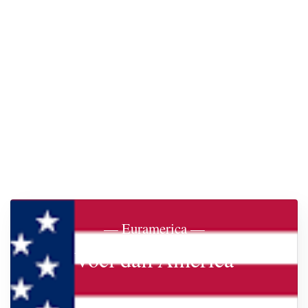
— Euramerica —
Voci dall'America