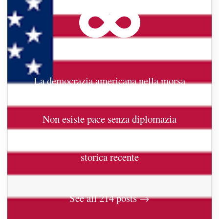
La democrazia americana nella morsa
reazionaria
Non esiste pace senza diplomazia
Groenlandia e Stati Uniti: una prospettiva
storica recente
See all 214 posts →