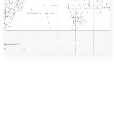
d'America
D. Trump: scoppia il conflitto di interessi sulle
criptovalute
See all 15 posts →
VOCI DALL'AMERICA
Il controllo della FED è