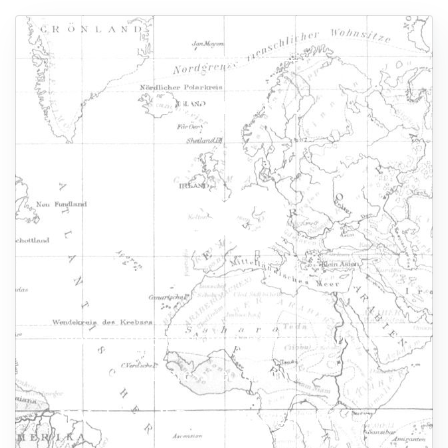
— Euramerica —
Euramerica
Nuovo ordine mondiale fra forza militare e
interessi economici
Il Vaticano di Bergoglio e gli Stati Uniti