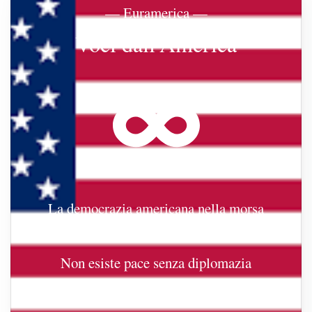
— Euramerica —
Voci dall'America
La democrazia americana nella morsa
reazionaria
Non esiste pace senza diplomazia
Groenlandia e Stati Uniti: una prospettiva