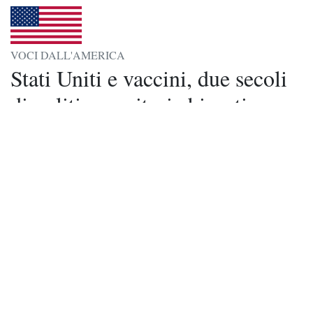
VOCI DALL'AMERICA
Stati Uniti e vaccini, due secoli
di politica sanitaria bipartisan
La storia dell'azione di Presidenti e governi
americani contro le malattie e per l'etensione delle
vaccinazioni di massa è durata oltre 200 anni. Fino
all'odierna controversa politica voluta dall'attuale
Ministro per la Salute,
|
20 set 2025
Tempo di lettura: 6 min read